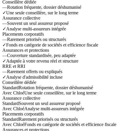
Conseillère dédiée
—
Rotation fréquente, dossier déshumanisé
✓
Une seule conseillère, sur le long terme
Assurance collective
—
Souvent un seul assureur proposé
✓
Analyse multi-assureurs intégrée
Placements corporatifs
—
Rarement priorisés ou structurés
✓
Fonds en catégorie de sociétés et efficience fiscale
Assurances et protections
—
Couverture standardisée, peu adaptée
✓
Adaptée à votre revenu réel et structure
RRE et RRI
—
Rarement offerts ou expliqués
✓
Analyse d'admissibilité incluse
Conseillère dédiée
Standard
Rotation fréquente, dossier déshumanisé
Avec Chloé
Une seule conseillère, sur le long terme
Assurance collective
Standard
Souvent un seul assureur proposé
Avec Chloé
Analyse multi-assureurs intégrée
Placements corporatifs
Standard
Rarement priorisés ou structurés
Avec Chloé
Fonds en catégorie de sociétés et efficience fiscale
Assurances et protections